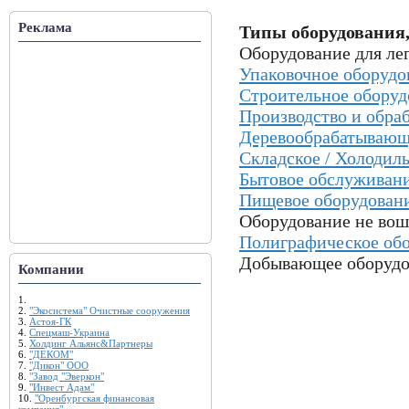
Реклама
Типы оборудования,
Оборудование для л
Упаковочное оборудо
Строительное обору
Производство и обра
Деревообрабатывающ
Складское / Холодиль
Бытовое обслуживани
Пищевое оборудовани
Оборудование не во
Полиграфическое обо
Добывающее оборудо
Компании
1.
2.
"Экосистема" Очистные сооружения
3.
Астоя-ГК
4.
Спецмаш-Украина
5.
Холдинг Альянс&Партнеры
6.
"ДЕКОМ"
7.
"Дикон" ООО
8.
"Завод "Эверкон"
9.
"Инвест Адам"
10.
"Оренбургская финансовая