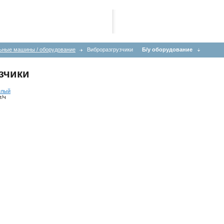
ьные машины / оборудование
Виброразгрузчики
Б/у оборудование
зчики
елый
т/ч