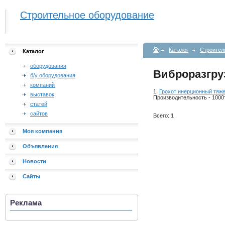
Строительное оборудование
Каталог
Строител
Каталог
оборудования
Виброразгру
б/у оборудования
компаний
1.
Грохот инерционный тяж
выставок
Производительность - 1000
статей
сайтов
Всего: 1
Моя компания
Объявления
Новости
Сайты
Реклама