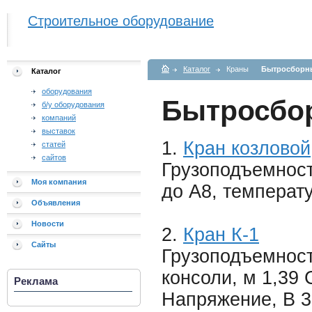
Строительное оборудование
Каталог
Краны
Бытросборн
Каталог
оборудования
Бытросбо
б/у оборудования
компаний
выставок
1.
Кран козловой
статей
сайтов
Грузоподъемность
Моя компания
до А8, температ
Объявления
Новости
2.
Кран К-1
Сайты
Грузоподъемност
консоли, м 1,39
Реклама
Напряжение, В 3