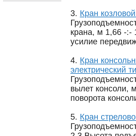
3.
Кран козловой
Грузоподъемность
крана, м 1,66 -:-
усилие передвиж
4.
Кран консольн
электрический т
Грузоподъемност
вылет консоли, м
поворота консоли
5.
Кран стрелов
Грузоподъемност
2,3 Высота подъе