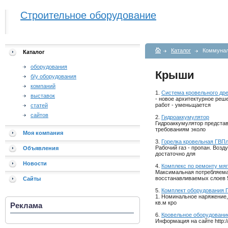
Строительное оборудование
Каталог
Коммунал
Каталог
оборудования
Крыши
б/у оборудования
компаний
1.
Cистема кровельного др
выставок
- новое архитектурное реш
работ - уменьщается
статей
сайтов
2.
Гидроаккумулятор
Гидроаккумулятор представ
требованиям эколо
Моя компания
3.
Горелка кровельная ГВП
Рабочий газ - пропан. Возд
Объявления
достаточно для
Новости
4.
Комплекс по ремонту мяг
Максимальная потребляемая
восстанавливаемых слоев 
Сайты
5.
Комплект оборудования
1. Номинальное наряжение,
кв.м кро
Реклама
6.
Кровельное оборудовани
Информация на сайте http://