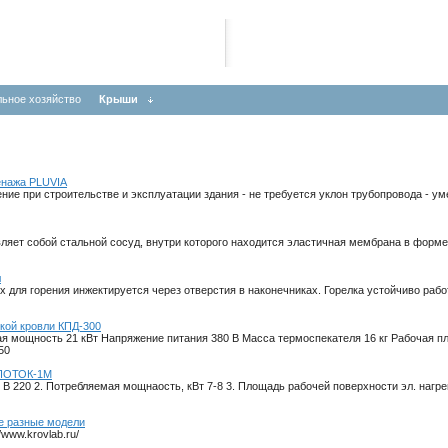
ьное хозяйство
Крыши
енажа PLUVIA
ение при строительстве и эксплуатации здания - не требуется уклон трубопровода -
ляет собой стальной сосуд, внутри которого находится эластичная мембрана в форме 
л
ух для горения инжектируется через отверстия в наконечниках. Горелка устойчиво ра
кой кровли КПД-300
 мощность 21 кВт Напряжение питания 380 В Масса термоспекателя 16 кг Рабочая пл
50
 ПОТОК-1М
 В 220 2. Потребляемая мощнаость, кВт 7-8 3. Площадь рабочей поверхности эл. нагр
е разные модели
www.krovlab.ru/