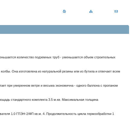
 уменьшается количество подземных труб - уменьшается объем строительных
колбы. Она изготовлена из натуральной резины или из бутила и отвечает всем
ботает при умеренном ветре и весьма экономична - одного баллона с пропаном
ощадь стандартного комплекта 3.5 м.кв. Максимальная толщина
евателя 1.0 ГПЭН-2/ФП кв.м. 4. Продолжительность цикла термообработки 1