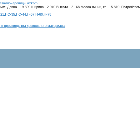
металлочерепицы azkom
м: Длина - 19 590 Ширина - 2 940 Высота - 2 168 Масса линии, кг - 15 810, Потребляе
21,НС-35,НС-44,Н-57,Н-60,Н-75
ля производства кровельного материала